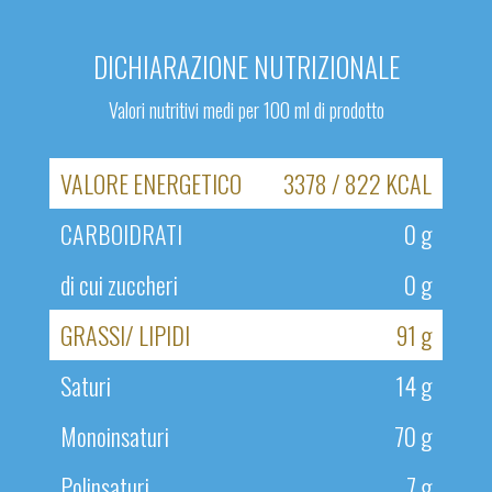
DICHIARAZIONE NUTRIZIONALE
Valori nutritivi medi per 100 ml di prodotto
VALORE ENERGETICO
3378 / 822 KCAL
CARBOIDRATI
0 g
di cui zuccheri
0 g
GRASSI/ LIPIDI
91 g
Saturi
14 g
Monoinsaturi
70 g
Polinsaturi
7 g