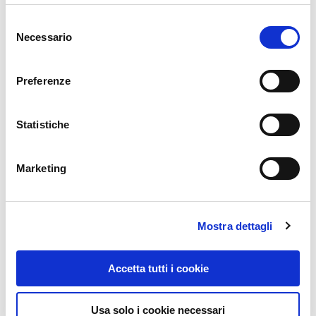
consulti la nostra Privacy & Cookie Policy
SCOPRI DA DOVE
Selezione
PROVIENE IL TUO OLIO
Necessario
del
consenso
Preferenze
TRACCIA LA TUA BOTTIGLIA
Statistiche
L’oliveto
Marketing
La raccolta
Mostra dettagli
Accetta tutti i cookie
L’imbottigliamento
Usa solo i cookie necessari