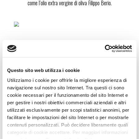
come l’olio extra vergine di oliva Filippo Berio.
Scopri di più sulla mappa del gusto
Questo sito web utilizza i cookie
TRACCIABILITÀ
Utilizziamo i cookie per offrirle la migliore esperienza di
navigazione sul nostro sito Internet. Tra questi ci sono
cookie necessari per il funzionamento del sito Internet e
per gestire i nostri obiettivi commerciali aziendali e altri
utilizzati esclusivamente per scopi statistici anonimi, per
Di ogni bottiglia sappiamo tutto, perché ognuna ha qualcosa
facilitare le impostazioni del sito Internet o per mostrarle
di speciale, per te.
contenuti personalizzati. Può decidere liberamente quali
categorie di cookie accettare. Per maggiori informazioni