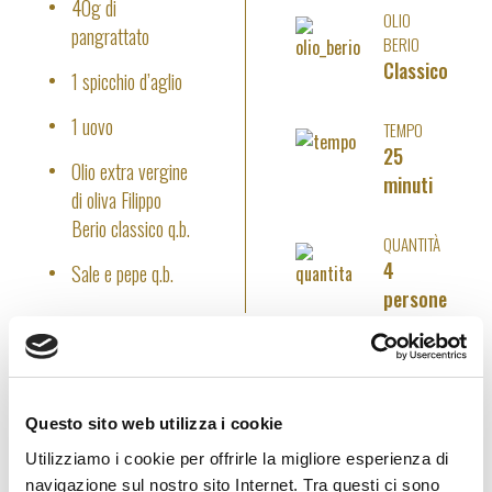
40g di
OLIO
pangrattato
BERIO
Classico
1 spicchio d’aglio
1 uovo
TEMPO
25
Olio extra vergine
minuti
di oliva Filippo
Berio classico q.b.
QUANTITÀ
4
Sale e pepe q.b.
persone
PREPARAZIONE
Questo sito web utilizza i cookie
Scaldare l’olio insieme ad uno spicchio d’aglio, aggiungere
gli spinaci e lasciar sfrigolare a fiamma viva per 5-6 minuti,
Utilizziamo i cookie per offrirle la migliore esperienza di
fino ad avere spinaci completamente appassiti.
navigazione sul nostro sito Internet. Tra questi ci sono