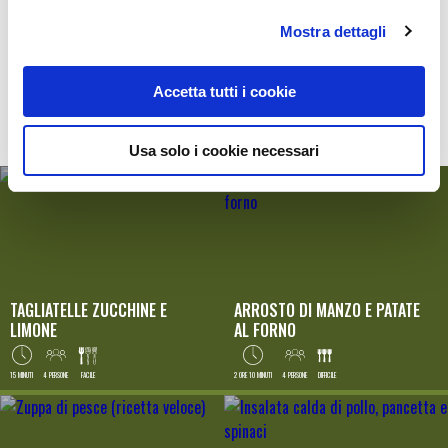
Condividi ricetta
Mostra dettagli
COMPLETA IL MENU
Accetta tutti i cookie
Usa solo i cookie necessari
TAGLIATELLE ZUCCHINE E
ARROSTO DI MANZO E PATATE
LIMONE
AL FORNO
15 MINUTI
4 PERSONE
FACILE
2 ORE 10 MINUTI
4 PERSONE
DIFFICILE